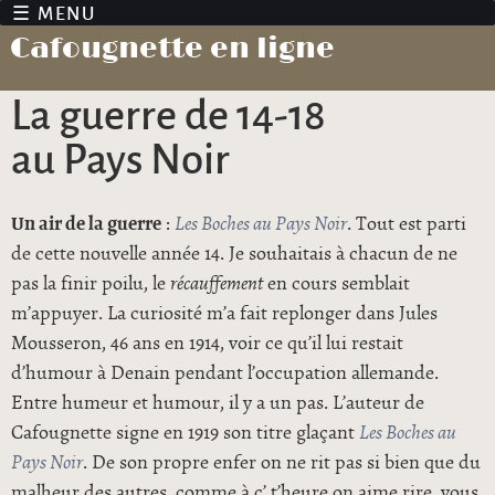
Jump to navigation
Cafougnette en ligne
La guerre de 14-18
au Pays Noir
Un air de la guerre
:
Les Boches au Pays Noir
. Tout est parti
de cette nouvelle année 14. Je souhaitais à chacun de ne
pas la finir poilu, le
récauffement
en cours semblait
m’appuyer. La curiosité m’a fait replonger dans Jules
Mousseron, 46 ans en 1914, voir ce qu’il lui restait
d’humour à Denain pendant l’occupation allemande.
Entre humeur et humour, il y a un pas. L’auteur de
Cafougnette signe en 1919 son titre glaçant
Les Boches au
Pays Noir
. De son propre enfer on ne rit pas si bien que du
malheur des autres, comme à c’ t’heure on aime rire, vous