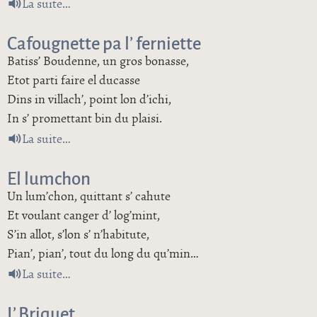
de L’ panier d’ pronnes
La suite
Cafougnette pa l’ ferniette
Batiss’ Boudenne, un gros bonasse,
Etot parti faire el ducasse
Dins in villach’, point lon d’ichi,
In s’ promettant bin du plaisi.
de Cafougnette pa l’ ferniette
La suite
El lumchon
Un lum’chon, quittant s’ cahute
Et voulant canger d’ log’mint,
S’in allot, s’lon s’ n’habitute,
Pian’, pian’, tout du long du qu’min…
de El lumchon
La suite
L’ Briquet