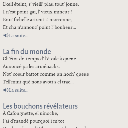
L’œil éteint, s’ vieill’ piau tout’ jonne,
I n’est point gai, l’ vieux mineur !
Eun’ fichelle artient s’ marronne,
Et cha n’annonc’ point l’ bonheur…
de L’ vieux mineur
La suite
La fin du monde
Ch’étot du temps d’ l’étoile à queue
Annoncé pa les arménachs.
Not’ coeur battot comme un hoch’ queue
Tell’mint qué nous avott’s el trac…
de La fin du monde
La suite
Les bouchons révélateurs
À Cafougnette, el ninoche,
J’ai d’mandé pourquoi i m’tot