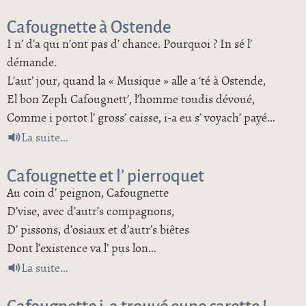
Cafougnette à Ostende
I n’ d’a qui n’ont pas d’ chance. Pourquoi ? In sé l’
démande.
L’aut’ jour, quand la « Musique » alle a ‘té à Ostende,
El bon Zeph Cafougnett’, l’homme toudis dévoué,
Comme i portot l’ gross’ caisse, i-a eu s’ voyach’ payé…
de Cafougnette à Ostende
La suite
Cafougnette et l’ pierroquet
Au coin d’ peignon, Cafougnette
D’vise, avec d’autr’s compagnons,
D’ pissons, d’osiaux et d’autr’s biêtes
Dont l’existence va l’ pus lon…
de Cafougnette et l’ pierroquet
La suite
Cafougnette i-a trouvé eune carette !