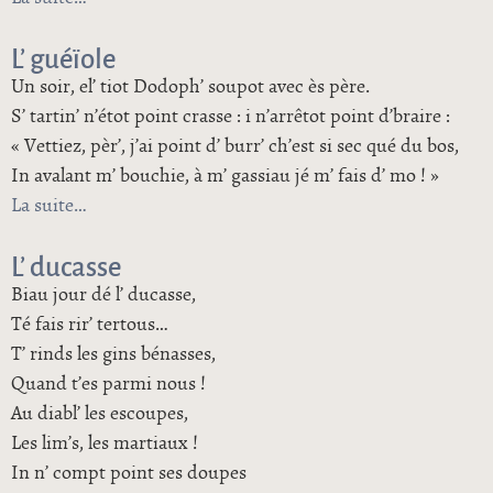
L’ guéïole
Un soir, el’ tiot Dodoph’ soupot avec ès père.
S’ tartin’ n’étot point crasse : i n’arrêtot point d’braire :
« Vettiez, pèr’, j’ai point d’ burr’ ch’est si sec qué du bos,
In avalant m’ bouchie, à m’ gassiau jé m’ fais d’ mo ! »
La suite
de L’ guéïole
L’ ducasse
Biau jour dé l’ ducasse,
Té fais rir’ tertous…
T’ rinds les gins bénasses,
Quand t’es parmi nous !
Au diabl’ les escoupes,
Les lim’s, les martiaux !
In n’ compt point ses doupes