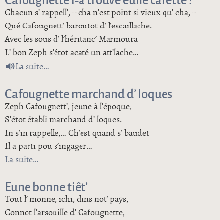
Chacun s’ rappell’, – cha n’est point si vieux qu’ cha, –
Qué Cafougnett’ baroutot d’ l’escaillache.
Avec les sous d’ l’héritanc’ Marmoura
L’ bon Zeph s’étot acaté un att’lache…
de Cafougnette i-a trouvé eune carette !
La suite
Cafougnette marchand d’ loques
Zeph Cafougnett’, jeune à l’époque,
S’étot établi marchand d’ loques.
In s’in rappelle,… Ch’est quand s’ baudet
Il a parti pou s’ingager…
La suite
de Cafougnette marchand d’ loques
Eune bonne tiêt’
Tout l’ monne, ichi, dins not’ pays,
Connot l’arsouille d’ Cafougnette,