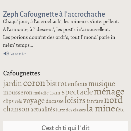
Zeph Cafougnette à l’accrochache
Chaqu’ jour, à l’accrochach’, les mineurs s’interpellent.
A l’armonte, à l’ descent’, les post’s i s’arnouvellent.
Les porions donn’nt des ordr’s, tout l’ mond’ parle in
mêm’ temps…
de Zeph Cafougnette à l’accrochache
La suite
Cafougnettes
coron
jardin
bistrot
musique
enfants
ménage
spectacle
mousseron
train
maladie
nord
loisirs
voyage
clips
ducasse
fanfare
vélo
la mine
chanson
actualités
fête
lutte des classes
C’est ch’ti qui l’ dit