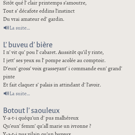
Sitôt qué l’ clair printemps s’amoutre,
Tout s’ décafote eddins l’instinct
Du vrai amateur ed’ gardin.
de L’ canchon des brouettes
La suite
L’ buveu d’ bière
I n’ vit qu’ pou l’ cabaret. Aussitôt qu’il y rinte,
I jett’ ses yeux su l’ pompe acolée au comptoir.
D’eun’ gross’ voix grasseyant’ i commande eun’ grand’
pinte
Et fait claquer s’ palais in attindant d’ l’avoir.
de L’ buveu d’ bière
La suite
Botout l’ saouleux
Y-a-t-i quéqu’un d’ pus malhéreux
Qu’eun’ femm’ qu’all marie un ivronne ?
Y-a-t-i pus vilain qu’un buveux