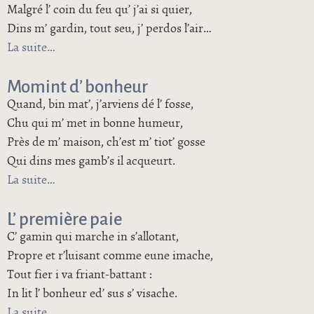
Malgré l’ coin du feu qu’ j’ai si quier,
Dins m’ gardin, tout seu, j’ perdos l’air…
La suite
de Politesses du nouvel an
Momint d’ bonheur
Quand, bin mat’, j’arviens dé l’ fosse,
Chu qui m’ met in bonne humeur,
Près de m’ maison, ch’est m’ tiot’ gosse
Qui dins mes gamb’s il acqueurt.
La suite
de Momint d’ bonheur
L’ première paie
C’ gamin qui marche in s’allotant,
Propre et r’luisant comme eune imache,
Tout fier i va friant-battant :
In lit l’ bonheur ed’ sus s’ visache.
La suite
de L’ première paie