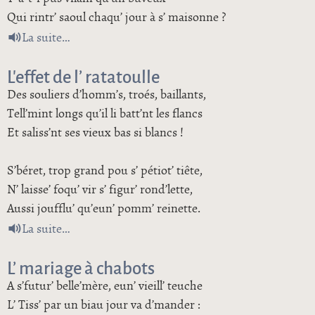
Qui rintr’ saoul chaqu’ jour à s’ maisonne ?
de Botout l’ saouleux
La suite
L’effet de l’ ratatoulle
Des souliers d’homm’s, troés, baillants,
Tell’mint longs qu’il li batt’nt les flancs
Et saliss’nt ses vieux bas si blancs !
S’béret, trop grand pou s’ pétiot’ tiête,
N’ laisse’ foqu’ vir s’ figur’ rond’lette,
Aussi joufflu’ qu’eun’ pomm’ reinette.
de L’effet de l’ ratatoulle
La suite
L’ mariage à chabots
A s’futur’ belle’mère, eun’ vieill’ teuche
L’ Tiss’ par un biau jour va d’mander :