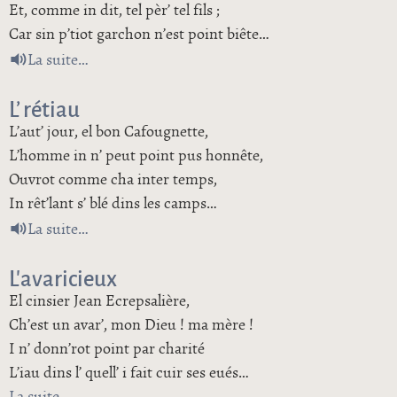
Et, comme in dit, tel pèr’ tel fils ;
Car sin p’tiot garchon n’est point biête…
de Eune bonne tiêt’
La suite
L’ rétiau
L’aut’ jour, el bon Cafougnette,
L’homme in n’ peut point pus honnête,
Ouvrot comme cha inter temps,
In rêt’lant s’ blé dins les camps…
de L’ rétiau
La suite
L’avaricieux
El cinsier Jean Ecrepsalière,
Ch’est un avar’, mon Dieu ! ma mère !
I n’ donn’rot point par charité
L’iau dins l’ quell’ i fait cuir ses eués…