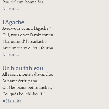
Pou rir’ eun’ bonne fos.
La suite
de L’ ducasse
L’Agache
Avez-vous connu l’Agache ?
Oui, vous d’vez l’avoir connu :
I baroutot d’ l’escaillache
Avec un vieux qu’vau fourbu…
La suite
de L’Agache
Un biau tableau
All’s sont monté’s d’avanche,
Laissant écrir’ papa…
Oh ! les biaux pétits anches,
Couqués bouchi-boulà !
de Un biau tableau
La suite