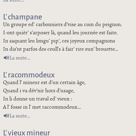
La suite
de L’avaricieux
L’ champane
Un groupe ed’ carbonniers d’vise au coin du peignon.
I-ont quièr’ s’arposer là, quand leu journée est faite.
In saquant leu longu’ pip’, ces joyeux compagnons
In dis’nt parfos des ceull’s à fair’ rire eun’ brouette…
de L’ champane
La suite
L’ racommodeux
Quand l’ mineur est d’un certain âge,
Quand i va dév’nir hors d’usage,
In li donne un traval ed’ vieux :
A l’ fosse in l’ met raccommodeux…
de L’ racommodeux
La suite
L’ vieux mineur