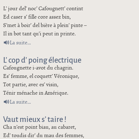
L’ jour del’ noc’ Cafougnett’ contint
Ed caser s’ fille core assez bin,
S’met à boir’ del bière à plein’ pinte –
Il in bot tant qu’i peut in printe.
de Cafougnette in Amérique
La suite
L’ cop d’ poing électrique
Cafougnette i-avot du chagrin.
Es’ femme, el coquett’ Véronique,
Tot partie, avec es’ visin,
Ténir ménache in Amérique.
de L’ cop d’ poing électrique
La suite
Vaut mieux s’ taire !
Cha n’est point biau, au cabaret,
Ed’ toudis dir’ du mau des femmes,