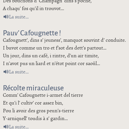
Des bouchons d’ Champagn’ dins s’poche,
A chaqu’ fos qu’il in trouvot…
de Les bouchons révélateurs
La suite
Pauv’ Cafougnette !
Cafougnett’, dins s’ jeuness’, manquot souvint d’ conduite.
I buvot comme un tro et f’sot des dett’s partout…
Un jour, dins un café, i rintre, d’un air timite,
I n’avot pus un liard et n’étot point cor saoûl…
de Pauv’ Cafougnette !
La suite
Récolte miraculeuse
Comm’ Cafougnette i-armet del tierre
Et qu’i l’ cultiv’ cor assez bin,
Pou li avoir des gros peun’s-tierre
Y-arniquell’ toudis à s’ gardin…
de Récolte miraculeuse
La suite