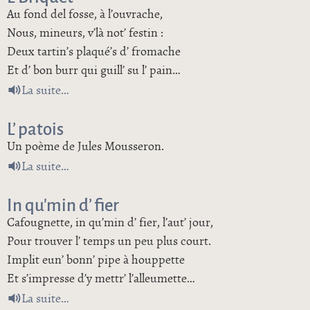
Au fond del fosse, à l’ouvrache,
Nous, mineurs, v’là not’ festin :
Deux tartin’s plaqué’s d’ fromache
Et d’ bon burr qui guill’ su l’ pain…
de L’ Briquet
La suite
L’ patois
Un poème de Jules Mousseron.
de L’ patois
La suite
In qu’min d’ fier
Cafougnette, in qu’min d’ fier, l’aut’ jour,
Pour trouver l’ temps un peu plus court.
Implit eun’ bonn’ pipe à houppette
Et s’impresse d’y mettr’ l’alleumette…
de In qu’min d’ fier
La suite