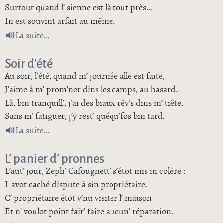
Surtout quand l’ sienne est là tout près…
In est souvint arfait au même.
de Vaut mieux s’ taire !
La suite
Soir d’été
Au soir, l’été, quand m’ journée alle est faite,
J’aime à m’ prom’ner dins les camps, au hasard.
Là, bin tranquill’, j’ai des biaux rêv’s dins m’ tiête.
Sans m’ fatiguer, j’y rest’ quéqu’fos bin tard.
de Soir d’été
La suite
L’ panier d’ pronnes
L’aut’ jour, Zeph’ Cafougnett’ s’étot mis in colère :
I-avot caché dispute à sin propriétaire.
C’ propriétaire étot v’nu visiter l’ maison
Et n’ voulot point fair’ faire aucun’ réparation.