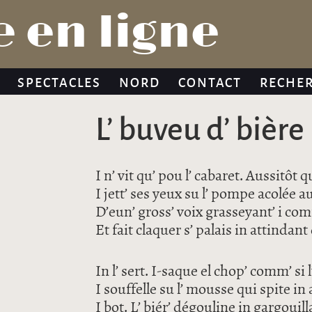
Jump to navigation
 en ligne
SPECTACLES
NORD
CONTACT
RECHE
L’ buveu d’ bière
I n’ vit qu’ pou l’ cabaret. Aussitôt qu
I jett’ ses yeux su l’ pompe acolée 
D’eun’ gross’ voix grasseyant’ i c
Et fait claquer s’ palais in attindant d
In l’ sert. I-saque el chop’ comm’ si l
I souffelle su l’ mousse qui spite in 
I bot. L’ biér’ dégouline in gargouill