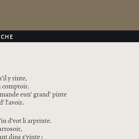
RCHE
’il y rinte,
au comptoir.
ommande eun’ grand’ pinte
’ l’avoir.
’in d’vot li arprinte.
arrosoir,
ant dins s’vinte :