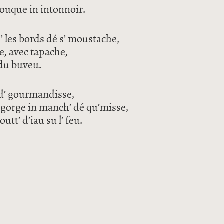
 bouque in intonnoir.
h’ les bords dé s’ moustache,
e, avec tapache,
l du buveu.
t d’ gourmandisse,
s’ gorge in manch’ dé qu’misse,
utt’ d’iau su l’ feu.