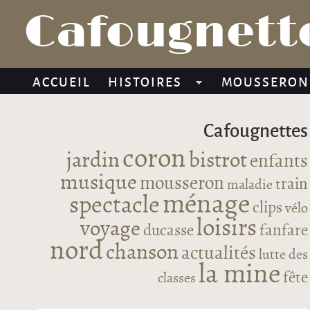
Cafougnette
ACCUEIL
HISTOIRES
MOUSSERON
Cafougnettes
coron
jardin
bistrot
enfants
musique
mousseron
train
maladie
ménage
spectacle
clips
vélo
loisirs
voyage
ducasse
fanfare
nord
chanson
actualités
lutte des
la mine
fête
classes