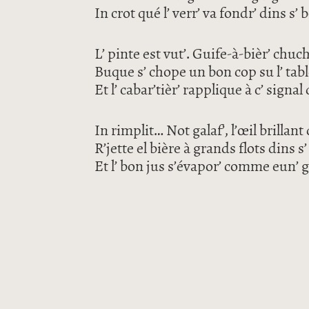
In crot qué l’ verr’ va fondr’ dins s’
L’ pinte est vut’. Guife-à-bièr’ chuc
Buque s’ chope un bon cop su l’ tabl
Et l’ cabar’tièr’ rapplique à c’ signa
In rimplit… Not galaf’, l’œil brillan
R’jette el bière à grands flots dins 
Et l’ bon jus s’évapor’ comme eun’ go