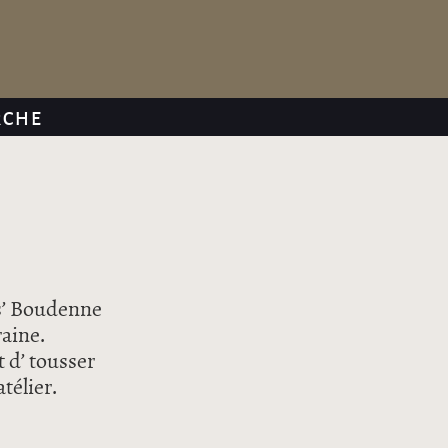
RCHE
iss’ Boudenne
raine.
t d’ tousser
télier.