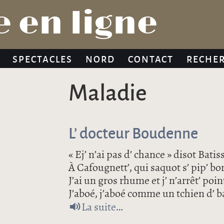
Jump to navigation
 en ligne
SPECTACLES
NORD
CONTACT
RECHE
maladie
L’ docteur Boudenne
« Ej’ n’ai pas d’ chance » disot Bat
À Cafougnett’, qui saquot s’ pip’ bo
J’ai un gros rhume et j’ n’arrêt’ poin
J’aboé, j’aboé comme un tchien d’ ba
de L’ docteur Boudenne
La suite