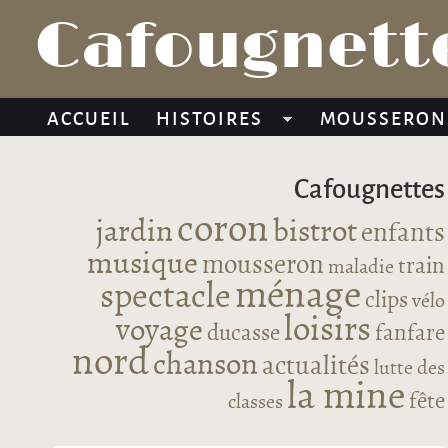
Cafougnette
ACCUEIL
HISTOIRES
MOUSSERON
Cafougnettes
coron
jardin
bistrot
enfants
musique
mousseron
train
maladie
ménage
spectacle
clips
vélo
loisirs
voyage
ducasse
fanfare
nord
chanson
actualités
lutte des
la mine
fête
classes