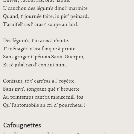
L’hiver, t’acout’ras, brav’ lapite.
L’ canchon des légum’s dins l’ marmite
Quand, t’ journée faite, in pèr’ peinard,
T’arnifell’ras l’ crass’ soupe au lard.
Des légum’s, t’in aras à r’vinte.
T’ ménagèr’ n’ara fauque à printe
Sans gruger t’ pétiots Saint-Guerpin,
Et té jubil’ras d’ contint’mint.
Confiant, té t’ carr’ras à l’ coyètte,
Sans invi’, songeant qué t’ brouette
Au printemps cant’ra mieux mill’ fos
Qu’ l’automobile au cri d’ pourcheau !
Cafougnettes