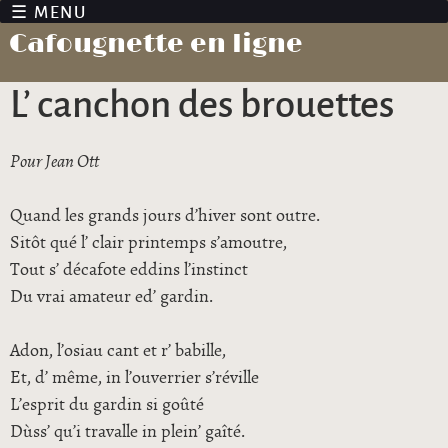
Jump to navigation
Cafougnette en ligne
L’ canchon des brouettes
Pour Jean Ott
Quand les grands jours d’hiver sont outre.
Sitôt qué l’ clair printemps s’amoutre,
Tout s’ décafote eddins l’instinct
Du vrai amateur ed’ gardin.
Adon, l’osiau cant et r’ babille,
Et, d’ même, in l’ouverrier s’réville
L’esprit du gardin si goûté
Dùss’ qu’i travalle in plein’ gaîté.