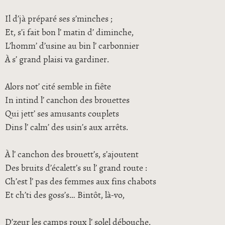
Il d’jà préparé ses s’minches ;
Et, s’i fait bon l’ matin d’ diminche,
L’homm’ d’usine au bin l’ carbonnier
À s’ grand plaisi va gardiner.
Alors not’ cité semble in fiête
In intind l’ canchon des brouettes
Qui jett’ ses amusants couplets
Dins l’ calm’ des usin’s aux arrêts.
À l’ canchon des brouett’s, s’ajoutent
Des bruits d’écalett’s su l’ grand route :
Ch’est l’ pas des femmes aux fins chabots
Et ch’ti des goss’s… Bintôt, là-vo,
D’zeur les camps roux l’ solel débouche.