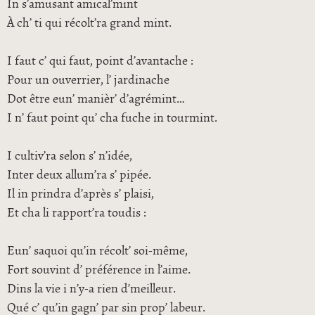
In s’amusant amical’mint
À ch’ ti qui récolt’ra grand mint.
I faut c’ qui faut, point d’avantache :
Pour un ouverrier, l’ jardinache
Dot être eun’ manièr’ d’agrémint…
I n’ faut point qu’ cha fuche in tourmint.
I cultiv’ra selon s’ n’idée,
Inter deux allum’ra s’ pipée.
Il in prindra d’après s’ plaisi,
Et cha li rapport’ra toudis :
Eun’ saquoi qu’in récolt’ soi-même,
Fort souvint d’ préférence in l’aime.
Dins la vie i n’y-a rien d’meilleur.
Qué c’ qu’in gagn’ par sin prop’ labeur.