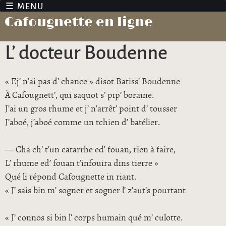
Jump to navigation
Cafougnette en ligne
L’ docteur Boudenne
« Ej’ n’ai pas d’ chance » disot Batiss’ Boudenne
À Cafougnett’, qui saquot s’ pip’ boraine.
J’ai un gros rhume et j’ n’arrêt’ point d’ tousser
J’aboé, j’aboé comme un tchien d’ batélier.
— Cha ch’ t’un catarrhe ed’ fouan, rien à faire,
L’ rhume ed’ fouan t’infouira dins tierre »
Qué li répond Cafougnette in riant.
« J’ sais bin m’ sogner et sogner l’ z’aut’s pourtant
« J’ connos si bin l’ corps humain qué m’ culotte.