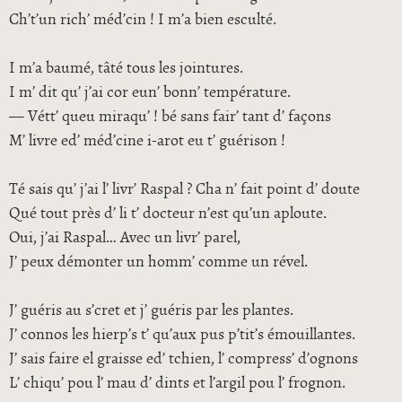
Ch’t’un rich’ méd’cin ! I m’a bien esculté.
I m’a baumé, tâté tous les jointures.
I m’ dit qu’ j’ai cor eun’ bonn’ température.
— Vétt’ queu miraqu’ ! bé sans fair’ tant d’ façons
M’ livre ed’ méd’cine i-arot eu t’ guérison !
Té sais qu’ j’ai l’ livr’ Raspal ? Cha n’ fait point d’ doute
Qué tout près d’ li t’ docteur n’est qu’un aploute.
Oui, j’ai Raspal… Avec un livr’ parel,
J’ peux démonter un homm’ comme un rével.
J’ guéris au s’cret et j’ guéris par les plantes.
J’ connos les hierp’s t’ qu’aux pus p’tit’s émouillantes.
J’ sais faire el graisse ed’ tchien, l’ compress’ d’ognons
L’ chiqu’ pou l’ mau d’ dints et l’argil pou l’ frognon.