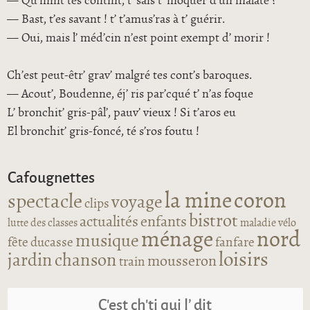
— Qu’mint tes contint, t’ sais t’ moquer d’un malate ?
— Bast, t’es savant ! t’ t’amus’ras à t’ guérir.
— Oui, mais l’ méd’cin n’est point exempt d’ morir !
Ch’est peut-êtr’ grav’ malgré tes cont’s baroques.
— Acout’, Boudenne, éj’ ris par’cqué t’ n’as foque
L’ bronchit’ gris-pâl’, pauv’ vieux ! Si t’aros eu
El bronchit’ gris-foncé, té s’ros foutu !
Cafougnettes
la mine
coron
spectacle
voyage
clips
bistrot
actualités
enfants
lutte des classes
maladie
vélo
ménage
nord
musique
fête
ducasse
fanfare
loisirs
jardin
chanson
mousseron
train
C’est ch’ti qui l’ dit