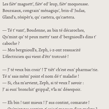
Les fièv’ maguett’, fièv’ ed’ leup, fièv’ moqueusse.
Boursiaux, congrain’ ménagiqu’, brin-d’ Judas,
Gland’s, résipèr’s, qu’ caetera, qu’caetera.
— Té t’ vant’, Boudenne, au bin té décaroches,
Qu’mint qu’ té peux mettr’ tant d’ bergnioull’s dins t’
caboche ?
— Mes bergnioull’s, Zeph, i-z-ont ressuscité
L’électricien qui vient d’êtr’ trotcuté !
— J’ té veux bin croir’ ! T’ tiêt’ ch’est eun’ pharmac’rie.
Té n’ sais mêm’ point el nom dé t’ maladie !
— Si, cha m’arvient, Zeph, si té veux l’ savoir :
J’ ai eun’ bronchit’ grippal’, v’la m’ désespoir.
— Eh bin ! tant mieux ! J’ sus contint, comarate !