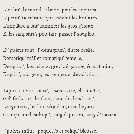
L’ crêm’ d’arnitoil’ si bonn’ pou les copures
L’ peun’-tierr’ râpé’ qui fraîchit les brûlures.
L’implâtre à fair’ ramincir les gros g’noux
El les sangsurt’s pou fair’ passer l’ souglou.
Ej’ guéris tout : l’ démigrain’, durte orelle,
Romatiqu’ mâl’ et romatiqu’ femelle,
Desquint’, boursiaux, grèv’ dé gampe, écauff’mint,
Esquitt’, porgeon, les rougeurs, dévoi’mint.
Tapur, quenn’-touss’, l’ saisissure, el ramette,
Gal’-forbatur’, brûlant, catarrh’ dins l’ tiêt’.
Langu’reux, berlou, séquérin, cras-boyaux.
Cranqu’, mal-caduqu’, sang d’ pisson, sang d’ naviau.
J’ guéris influr’, poquett’s et coliqu’ bleusse,