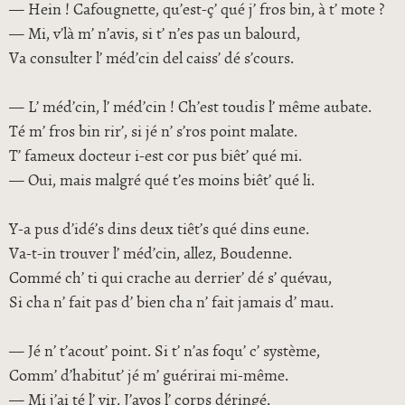
— Hein ! Cafougnette, qu’est-ç’ qué j’ fros bin, à t’ mote ?
— Mi, v’là m’ n’avis, si t’ n’es pas un balourd,
Va consulter l’ méd’cin del caiss’ dé s’cours.
— L’ méd’cin, l’ méd’cin ! Ch’est toudis l’ même aubate.
Té m’ fros bin rir’, si jé n’ s’ros point malate.
T’ fameux docteur i-est cor pus biêt’ qué mi.
— Oui, mais malgré qué t’es moins biêt’ qué li.
Y-a pus d’idé’s dins deux tiêt’s qué dins eune.
Va-t-in trouver l’ méd’cin, allez, Boudenne.
Commé ch’ ti qui crache au derrier’ dé s’ quévau,
Si cha n’ fait pas d’ bien cha n’ fait jamais d’ mau.
— Jé n’ t’acout’ point. Si t’ n’as foqu’ c’ système,
Comm’ d’habitut’ jé m’ guérirai mi-même.
— Mi j’ai té l’ vir. J’avos l’ corps déringé.