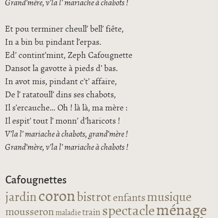
Grand’mère, v’la l’ mariache à chabots !
Et pou terminer cheull’ bell’ fiête,
In a bin bu pindant l’erpas.
Ed’ contint’mint, Zeph Cafougnette
Dansot la gavotte à pieds d’ bas.
In avot mis, pindant c’t’ affaire,
De l’ ratatoull’ dins ses chabots,
Il s’ercauche… Oh ! là là, ma mère :
Il espit’ tout l’ monn’ d’haricots !
V’la l’ mariache à chabots, grand’mère !
Grand’mère, v’la l’ mariache à chabots !
Cafougnettes
coron
jardin
bistrot
musique
enfants
ménage
spectacle
mousseron
train
maladie