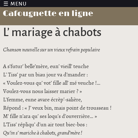
Jump to navigation
Cafougnette en ligne
L’ mariage à chabots
Chanson nouvelle sur un vieux refrain populaire
A s’futur’ belle’mère, eun’ vieill’ teuche
L’ Tiss’ par un biau jour va d’mander :
« Voulez-vous qu’ vot’ fille all’ mé veuche !…
Voulez-vous nous laisser marier ? »
L’femme, eune avare écrèp’-salière,
Répond : « J’ veux bin, mais point de trousseau !
M’ fille n’ara qu’ ses loqu’s d’ouverrière… »
L’Tiss’ répliqu’ d’un air tout biec-bos :
Qu’in s’ mariche à chabots, grand’mère !