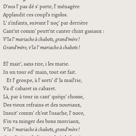
D’sus l’ pas dé s’ porte, l’ ménagère
Applaudit ces coupl’s rigolos.
L’ z’infants, suivant l’ noç’ par derrière
Cant’nt comm’ peutt’nt canter chint gasiaux :
V’la l’ mariache à chabots, grand’mère !
Grand’mère, v’la l’ mariache à chabots !
El’ mair’, sans rire, i les marie.
In un tour ed’ main, tout est fait.
Et l’ groupe, à l’ sorti’ d’ la mail’rie,
Va d’ cabaret in cabaret.
Là, par à tour in cant’ quéqu’ chosse,
Des vieux refrains et des nouviaux,
Insuit’ comm’ ch’est l’usache, l’ noce,
S’in va minger des bons morciaux,
V’la l’ mariache à chabots, grand’mère !