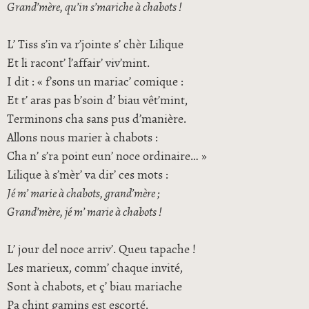
Grand’mère, qu’in s’mariche à chabots !
L’ Tiss s’in va r’jointe s’ chèr Lilique
Et li racont’ l’affair’ viv’mint.
I dit : « f’sons un mariac’ comique :
Et t’ aras pas b’soin d’ biau vêt’mint,
Terminons cha sans pus d’manière.
Allons nous marier à chabots :
Cha n’ s’ra point eun’ noce ordinaire… »
Lilique à s’mèr’ va dir’ ces mots :
Jé m’ marie à chabots, grand’mère ;
Grand’mère, jé m’ marie à chabots !
L’ jour del noce arriv’. Queu tapache !
Les marieux, comm’ chaque invité,
Sont à chabots, et ç’ biau mariache
Pa chint gamins est escorté.