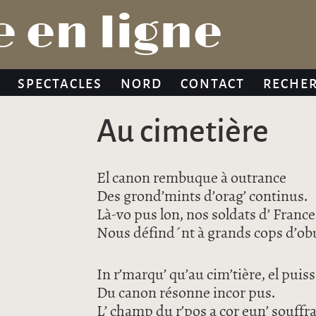
Jump to navigation
 en ligne
SPECTACLES
NORD
CONTACT
RECHE
Au cimetière
El canon rembuque à outrance
Des grond’mints d’orag’ continus.
Là-vo pus lon, nos soldats d’ France
Nous défind´nt à grands cops d’ob
In r’marqu’ qu’au cim’tière, el puis
Du canon résonne incor pus.
L’ champ du r’pos a cor eun’ souffr