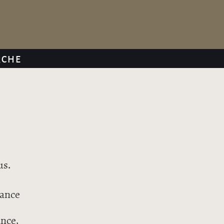
RCHE
us.
sance
ance,