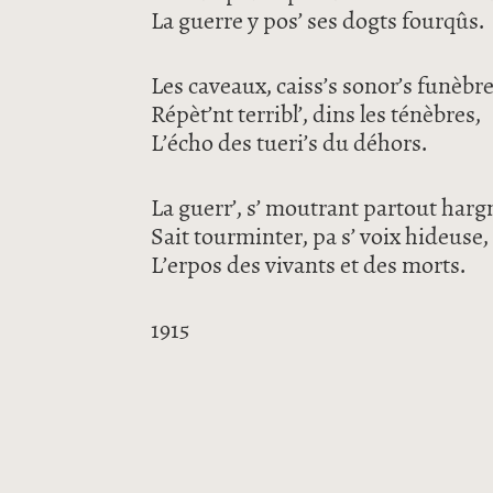
La guerre y pos’ ses dogts fourqûs.
Les caveaux, caiss’s sonor’s funèbre
Répèt’nt terribl’, dins les ténèbres,
L’écho des tueri’s du déhors.
La guerr’, s’ moutrant partout harg
Sait tourminter, pa s’ voix hideuse,
L’erpos des vivants et des morts.
1915