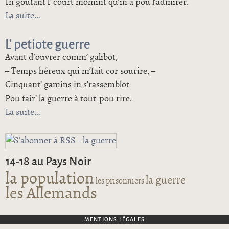
In goûtant l’ court momint qu’in a pou l’admirer.
La suite
de L’osiau d’ France
L’ petiote guerre
Avant d’ouvrer comm’ galibot,
– Temps héreux qui m’fait cor sourire, –
Cinquant’ gamins in s’rassemblot
Pou fair’ la guerre à tout-pou rire.
La suite
de L’ petiote guerre
14-18 au Pays Noir
la population
la guerre
les prisonniers
les Allemands
MENTIONS LÉGALES