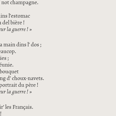
 d’ not champagne.
dins l’estomac
del bière !
ur la guerre ! »
a main dins l’ dos ;
beaucop.
ies ;
éunie.
’ bouquet
ang d’ choux-navets.
portrait du père !
ur la guerre ! »
r’ les Français.
!