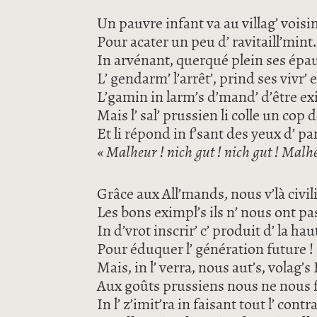
Un pauvre infant va au villag’ voisi
Pour acater un peu d’ ravitaill’mint.
In arvénant, querqué plein ses épau
L’ gendarm’ l’arrêt’, prind ses vivr’ e
L’gamin in larm’s d’mand’ d’être ex
Mais l’ sal’ prussien li colle un cop 
Et li répond in f’sant des yeux d’ pa
« Malheur ! nich gut ! nich gut ! Malhe
Grâce aux All’mands, nous v’là civili
Les bons eximpl’s ils n’ nous ont p
In d’vrot inscrir’ c’ produit d’ la hau
Pour éduquer l’ génération future !
Mais, in l’ verra, nous aut’s, volag’s
Aux goûts prussiens nous ne nous f
In l’ z’imit’ra in faisant tout l’ contra