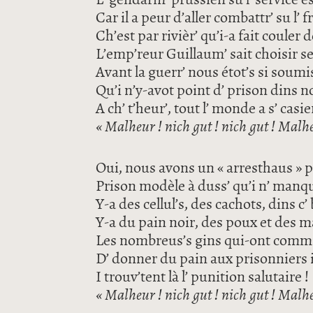
Car il a peur d’aller combattr’ su l’ f
Ch’est par rivièr’ qu’i-a fait couler 
L’emp’reur Guillaum’ sait choisir 
Avant la guerr’ nous étot’s si soumi
Qu’i n’y-avot point d’ prison dins n
A ch’ t’heur’, tout l’ monde a s’ casie
« Malheur ! nich gut ! nich gut ! Malhe
Oui, nous avons un « arresthaus » 
Prison modèle à duss’ qu’i n’ manqu
Y-a des cellul’s, des cachots, dins c’
Y-a du pain noir, des poux et des 
Les nombreus’s gins qui-ont commis 
D’ donner du pain aux prisonniers i
I trouv’tent là l’ punition salutaire !
« Malheur ! nich gut ! nich gut ! Malhe