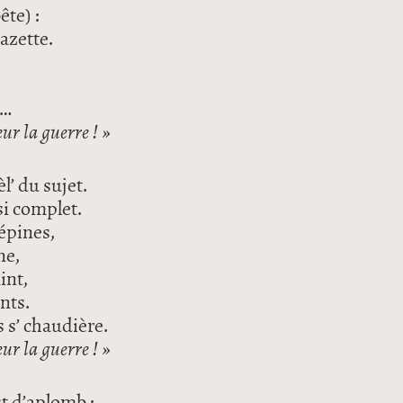
ête) :
Gazette.
é
e…
ur la guerre ! »
l’ du sujet.
si complet.
épines,
ne,
mint,
ints.
s s’ chaudière.
ur la guerre ! »
st d’aplomb ;