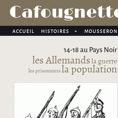
Cafougnette
ACCUEIL
HISTOIRES
MOUSSERON
14-18 au Pays Noir
les Allemands
la guerre
la population
les prisonniers