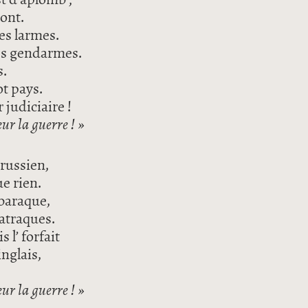
ront.
des larmes.
ses gendarmes.
s.
ot pays.
r judiciaire !
ur la guerre ! »
prussien,
e rien.
 baraque,
matraques.
l’ forfait
nglais,
ur la guerre ! »