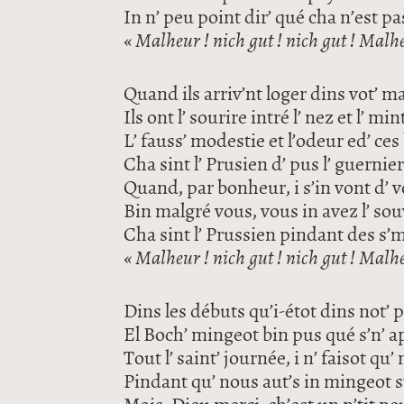
In n’ peu point dir’ qué cha n’est pa
« Malheur ! nich gut ! nich gut ! Malhe
Quand ils arriv’nt loger dins vot’ m
Ils ont l’ sourire intré l’ nez et l’ mi
L’ fauss’ modestie et l’odeur ed’ ces
Cha sint l’ Prusien d’ pus l’ guernier
Quand, par bonheur, i s’in vont d’ v
Bin malgré vous, vous in avez l’ sou
Cha sint l’ Prussien pindant des s’m
« Malheur ! nich gut ! nich gut ! Malhe
Dins les débuts qu’i-étot dins not’ 
El Boch’ mingeot bin pus qué s’n’ a
Tout l’ saint’ journée, i n’ faisot qu’
Pindant qu’ nous aut’s in mingeot s’ 