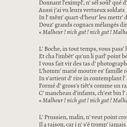
Donnant l’eximpl’, n’ sél soûl’ qué
Aussi j’ai vu leurs vertueux soldats
In l’ mêm’ quart-d’heur’ leu mettr’ 
Douz’ grands cognacs mélangés din 
« Malheur ! nich gut ! nich gut ! Malhe
L’ Boche, in tout temps, vous pass’ l
Et cha l’imbêt’ qu’un li parl’ point 
I vous fait vir des tas d’ photograph
L’homm’ marié moutre es’ famille r
In s’artient d’ rire in contemplant l
Formé d’ gross’s tiêt’s comme un r
C’ mancheau d’infants, ch’est bin l’ 
« Malheur ! nich gut ! nich gut ! Malhe
L’ Prussien, malin, n’ veut point croi
Il a raison, car i n’ s’é tromp’ jamais 