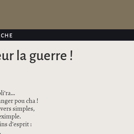
RCHE
ur la guerre !
li’ra…
danger pou cha !
uvers simples,
-eximple.
ins d’esprit :
.