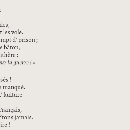
n
les,
t les vole.
impt d’ prison ;
de bâton,
nthère :
ur la guerre ! »
sés !
as manqué.
t’ kulture
 Français,
’rons jamais.
ire !