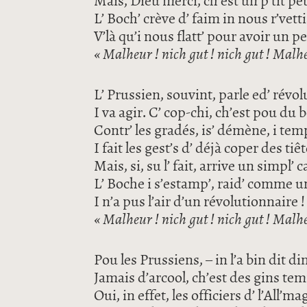
Mais, Dieu merci, ch’est un p’tit pe
L’ Boch’ crève d’ faim in nous r’vet
V’là qu’i nous flatt’ pour avoir un pe
« Malheur ! nich gut ! nich gut ! Malhe
L’ Prussien, souvint, parle ed’ révo
I va agir. C’ cop-chi, ch’est pou du b
Contr’ les gradés, is’ démène, i tem
I fait les gest’s d’ déjà coper des tiêt
Mais, si, su l’ fait, arrive un simpl’ c
L’ Boche i s’estamp’, raid’ comme un
I n’a pus l’air d’un révolutionnaire !
« Malheur ! nich gut ! nich gut ! Malhe
Pou les Prussiens, – in l’a bin dit di
Jamais d’arcool, ch’est des gins te
Oui, in effet, les officiers d’ l’All’ma