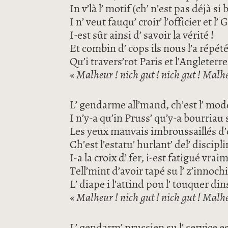
In v’là l’ motif (ch’ n’est pas déjà si b
I n’ veut fauqu’ croir’ l’officier et l’ 
I-est sûr ainsi d’ savoir la vérité !
Et combin d’ cops ils nous l’a répét
Qu’i travers’rot Paris et l’Angleterr
« Malheur ! nich gut ! nich gut ! Malhe
L’ gendarme all’mand, ch’est l’ modè
I n’y-a qu’in Pruss’ qu’y-a bourriau 
Les yeux mauvais imbroussaillés d’
Ch’est l’estatu’ hurlant’ del’ discipli
I-a la croix d’ fer, i-est fatigué vrai
Tell’mint d’avoir tapé su l’ z’innoch
L’ diape i l’attind pou l’ touquer din
« Malheur ! nich gut ! nich gut ! Malhe
L’ gendarm’ prussien su l’ service e