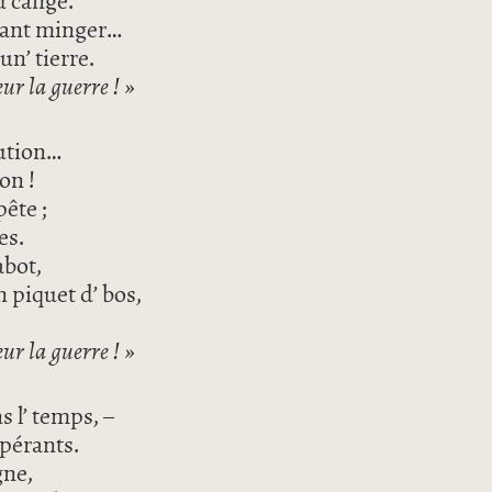
u cangé.
tiant minger…
un’ tierre.
ur la guerre ! »
lution…
on !
pête ;
es.
abot,
 piquet d’ bos,
ur la guerre ! »
ns l’ temps, –
mpérants.
gne,