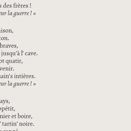
s des frères !
ur la guerre ! »
aison,
nton.
 braves,
 jusqu’à l’ cave.
ot quatir,
venir.
ain’s intières.
ur la guerre ! »
pays,
ppétit,
 mier et boire,
tartin’ noire.