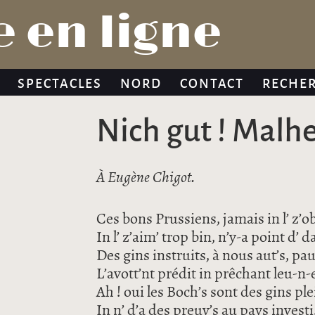
Jump to navigation
 en ligne
SPECTACLES
NORD
CONTACT
RECHE
Nich gut ! Malhe
À Eugène Chigot.
Ces bons Prussiens, jamais in l’ z’ob
In l’ z’aim’ trop bin, n’y-a point d’ 
Des gins instruits, à nous aut’s, pa
L’avott’nt prédit in prêchant leu-n
Ah ! oui les Boch’s sont des gins ple
In n’ d’a des preuv’s au pays investi