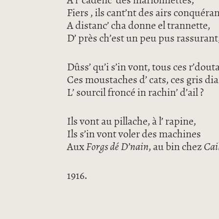
A l’ cadenc’ des marionnettes,
Fiers , ils cant’nt des airs conquéran
A distanc’ cha donne el trannette,
D’ près ch’est un peu pus rassurant
Dûss’ qu’i s’in vont, tous ces r’dout
Ces moustaches d’ cats, ces gris di
L’ sourcil froncé in rachin’ d’ail ?
Ils vont au pillache, à l’ rapine,
Ils s’in vont voler des machines
Aux
Forgs dé D’nain
, au bin chez
Cai
1916.