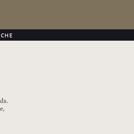
RCHE
ds.
e,