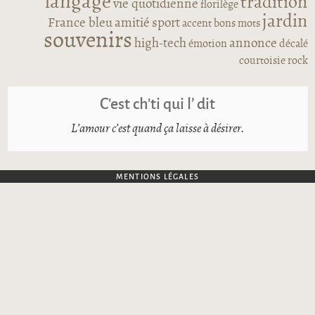
langage
tradition
vie quotidienne
florilège
jardin
France bleu
amitié
sport
accent
bons mots
souvenirs
high-tech
annonce
émotion
décalé
courtoisie
rock
C’est ch’ti qui l’ dit
L’amour c’est quand ça laisse à désirer.
MENTIONS LÉGALES