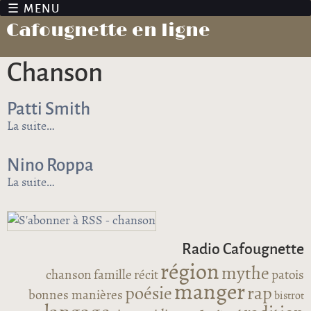
Jump to navigation
Cafougnette en ligne
chanson
Patti Smith
La suite
de Patti Smith
Nino Roppa
La suite
de Nino Roppa
Radio Cafougnette
région
mythe
chanson
famille
récit
patois
manger
poésie
rap
bonnes manières
bistrot