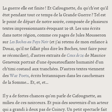
La guerre elle est finite ! Et Cafougnette, du qu’ch’est qu’il
étot pendant tout ce temps de la Grande Guerre ? Tel est
le point de départ de notre soirée, composée de plusieurs
textes impressionnants évoquant 14-18. Les uns écrits
dans notre région, comme ces pages de Jules Mousseron
sur
Les Boches au Pays Noir
(et j’ai retenu de mon enfance à
Douai, qu’il ne fallait plus dire les Boches, tout faire pour
se réconcilier), d’autres extraits de
Ceux de 14
de Maurice
Genevoix portrait d’une époustouflante humanité d’un
ch’timi costaud aux tranchées. D’autres textes viennent
des
War Poets
, écrits britanniques dans les cauchemars
de la Somme… Et, et, et…
Il y a de fortes chances qu’on parle de Cafougnette, au
milieu de ces noirceurs. Et puis des souvenirs d’un acteur
qui a grandi à deux pas de Cuincy. Un petit spectacle fait