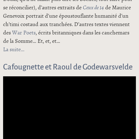
se réconcilier), d’autres extraits de
Ceux de 14
de Maurice
Genevoix portrait d’une époustouflante humanité d’un
ch’timi costaud aux tranchées. D’autres textes viennent
des
War Poets
, écrits britanniques dans les cauchemars
de la Somme… Et, et, et…
La suite
de Armistice ! Arlève-te brave soldat…
Cafougnette et Raoul de Godewarsvelde