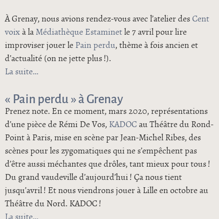
À Grenay, nous avions rendez-vous avec l’atelier des
Cent
voix
à la
Médiathèque Estaminet
le 7 avril pour lire
improviser jouer le
Pain perdu
, thème à fois ancien et
d’actualité (on ne jette plus !).
La suite
de Pain perdu II — ma télé solidaire
« Pain perdu » à Grenay
Prenez note. En ce moment, mars 2020, représentations
d’une pièce de Rémi De Vos,
KADOC
au Théâtre du Rond-
Point à Paris, mise en scène par Jean-Michel Ribes, des
scènes pour les zygomatiques qui ne s’empêchent pas
d’être aussi méchantes que drôles, tant mieux pour tous !
Du grand vaudeville d’aujourd’hui ! Ça nous tient
jusqu’avril ! Et nous viendrons jouer à Lille en octobre au
Théâtre du Nord. KADOC !
La suite
de « Pain perdu » à Grenay