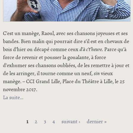
C’est un manège, Raoul, avec ses chansons joyeuses et ses
bandes. Bien malin qui pourrait dire s’il est en chevaux de
bois d’hier ou décapé comme ceux
d’à c’t’heure
. Parce qu’à
force de revenir et pousser la goualante, à force
d’exhumer ses chansons oubliées, de les remettre à jour et
de les arringer, il tourne comme un neuf,
sin
vieux
manège. – CCI Grand Lille, Place du Théâtre à Lille, le 25
novembre 2017.
La suite
de À l’ mode ed’ Raoul de Godewarsvelde
1
2
3
4
suivant ›
dernier »
Pages