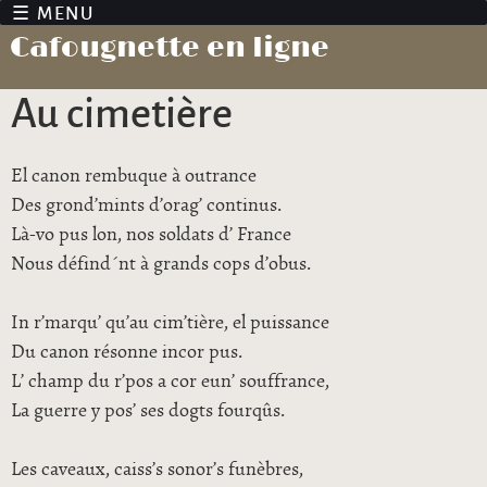
Jump to navigation
Cafougnette en ligne
Au cimetière
El canon rembuque à outrance
Des grond’mints d’orag’ continus.
Là-vo pus lon, nos soldats d’ France
Nous défind´nt à grands cops d’obus.
In r’marqu’ qu’au cim’tière, el puissance
Du canon résonne incor pus.
L’ champ du r’pos a cor eun’ souffrance,
La guerre y pos’ ses dogts fourqûs.
Les caveaux, caiss’s sonor’s funèbres,