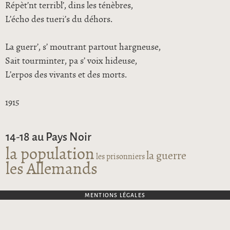
Répèt’nt terribl’, dins les ténèbres,
L’écho des tueri’s du déhors.
La guerr’, s’ moutrant partout hargneuse,
Sait tourminter, pa s’ voix hideuse,
L’erpos des vivants et des morts.
1915
14-18 au Pays Noir
la population
la guerre
les prisonniers
les Allemands
MENTIONS LÉGALES