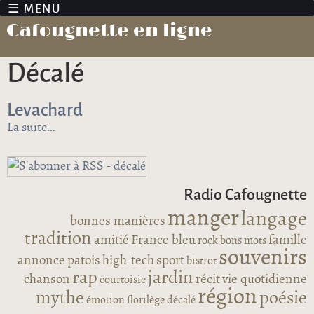
Jump to navigation
Cafougnette en ligne
décalé
Levachard
La suite
de Levachard
Radio Cafougnette
manger
langage
bonnes manières
tradition
amitié
France bleu
famille
rock
bons mots
souvenirs
annonce
patois
high-tech
sport
bistrot
rap
jardin
chanson
récit
vie quotidienne
courtoisie
région
mythe
poésie
émotion
florilège
décalé