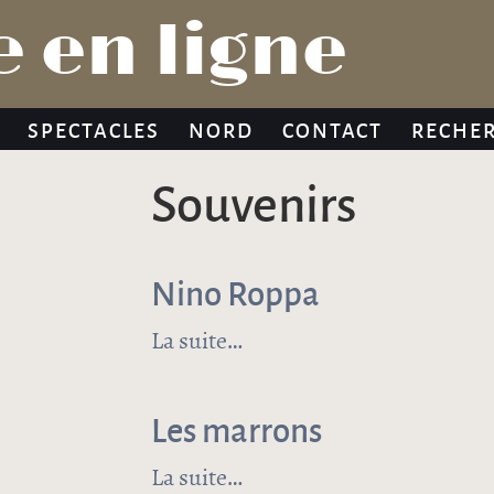
Jump to navigation
 en ligne
SPECTACLES
NORD
CONTACT
RECHE
souvenirs
Nino Roppa
La suite
de Nino Roppa
Les marrons
La suite
de Les marrons