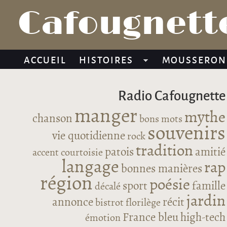
Cafougnette
ACCUEIL
HISTOIRES
MOUSSERON
Radio Cafougnette
manger
mythe
chanson
bons mots
souvenirs
vie quotidienne
rock
tradition
patois
amitié
accent
courtoisie
langage
rap
bonnes manières
région
poésie
sport
famille
décalé
jardin
annonce
récit
bistrot
florilège
France bleu
high-tech
émotion