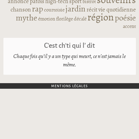
souvenirs
annonce
patois
high-tech
sport
bistrot
rap
jardin
chanson
récit
vie quotidienne
courtoisie
région
mythe
poésie
émotion
florilège
décalé
accent
C’est ch’ti qui l’ dit
Chaque fois qu’il y a un type qui meurt, ce n’est jamais le
même.
MENTIONS LÉGALES