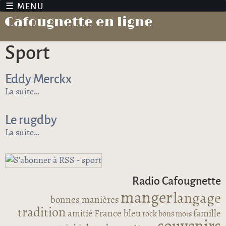
Jump to navigation
Cafougnette en ligne
sport
Eddy Merckx
La suite
de Eddy Merckx
Le rugdby
La suite
de Le rugdby
Radio Cafougnette
manger
langage
bonnes manières
tradition
amitié
France bleu
famille
rock
bons mots