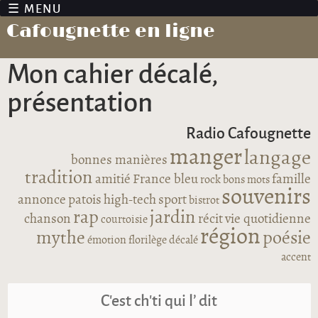
Jump to navigation
Cafougnette en ligne
Mon cahier décalé,
présentation
Radio Cafougnette
manger
langage
bonnes manières
tradition
amitié
France bleu
famille
rock
bons mots
souvenirs
annonce
patois
high-tech
sport
bistrot
rap
jardin
chanson
récit
vie quotidienne
courtoisie
région
mythe
poésie
émotion
florilège
décalé
accent
C’est ch’ti qui l’ dit