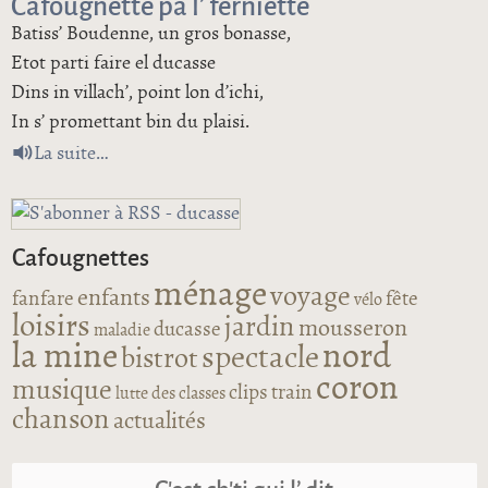
Cafougnette pa l’ ferniette
Batiss’ Boudenne, un gros bonasse,
Etot parti faire el ducasse
Dins in villach’, point lon d’ichi,
In s’ promettant bin du plaisi.
de Cafougnette pa l’ ferniette
La suite
Cafougnettes
ménage
voyage
enfants
fanfare
fête
vélo
loisirs
jardin
mousseron
ducasse
maladie
la mine
nord
spectacle
bistrot
coron
musique
clips
train
lutte des classes
chanson
actualités