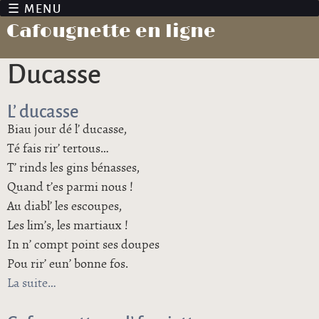
Jump to navigation
Cafougnette en ligne
ducasse
L’ ducasse
Biau jour dé l’ ducasse,
Té fais rir’ tertous…
T’ rinds les gins bénasses,
Quand t’es parmi nous !
Au diabl’ les escoupes,
Les lim’s, les martiaux !
In n’ compt point ses doupes
Pou rir’ eun’ bonne fos.
La suite
de L’ ducasse