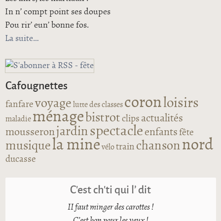
In n’ compt point ses doupes
Pou rir’ eun’ bonne fos.
La suite
de L’ ducasse
Cafougnettes
coron
loisirs
voyage
fanfare
lutte des classes
ménage
bistrot
actualités
clips
maladie
spectacle
jardin
mousseron
enfants
fête
la mine
nord
musique
chanson
train
vélo
ducasse
C’est ch’ti qui l’ dit
II faut minger des carottes !
C’est bon pour les yeux !