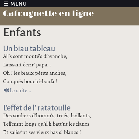
Jump to navigation
Cafougnette en ligne
enfants
Un biau tableau
All’s sont monté’s d’avanche,
Laissant écrir’ papa…
Oh ! les biaux pétits anches,
Couqués bouchi-boulà !
de Un biau tableau
La suite
L’effet de l’ ratatoulle
Des souliers d’homm’s, troés, baillants,
Tell’mint longs qu’il li batt’nt les flancs
Et saliss’nt ses vieux bas si blancs !