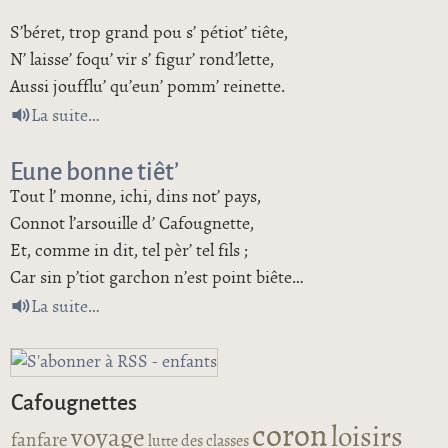
S’béret, trop grand pou s’ pétiot’ tiête,
N’ laisse’ foqu’ vir s’ figur’ rond’lette,
Aussi joufflu’ qu’eun’ pomm’ reinette.
de L’effet de l’ ratatoulle
La suite
Eune bonne tiêt’
Tout l’ monne, ichi, dins not’ pays,
Connot l’arsouille d’ Cafougnette,
Et, comme in dit, tel pèr’ tel fils ;
Car sin p’tiot garchon n’est point biête…
de Eune bonne tiêt’
La suite
Cafougnettes
coron
loisirs
voyage
fanfare
lutte des classes