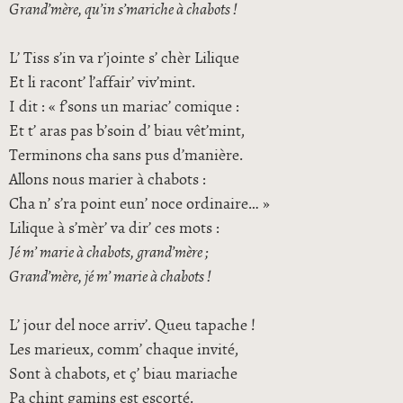
Grand’mère, qu’in s’mariche à chabots !
L’ Tiss s’in va r’jointe s’ chèr Lilique
Et li racont’ l’affair’ viv’mint.
I dit : « f’sons un mariac’ comique :
Et t’ aras pas b’soin d’ biau vêt’mint,
Terminons cha sans pus d’manière.
Allons nous marier à chabots :
Cha n’ s’ra point eun’ noce ordinaire… »
Lilique à s’mèr’ va dir’ ces mots :
Jé m’ marie à chabots, grand’mère ;
Grand’mère, jé m’ marie à chabots !
L’ jour del noce arriv’. Queu tapache !
Les marieux, comm’ chaque invité,
Sont à chabots, et ç’ biau mariache
Pa chint gamins est escorté.