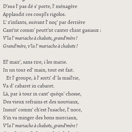
D’sus l’ pas dé s’ porte, l’ ménagère
Applaudit ces coupl’s rigolos.
L’ z’infants, suivant l’ noç’ par derrière
Cant’nt comm’ peutt’nt canter chint gasiaux :
V’la l’ mariache à chabots, grand’mère !
Grand’mère, v’la l’ mariache à chabots !
El’ mair’, sans rire, i les marie.
In un tour ed’ main, tout est fait.
Et l’ groupe, à l’ sorti’ d’ la mail’rie,
Va d’ cabaret in cabaret.
Là, par à tour in cant’ quéqu’ chosse,
Des vieux refrains et des nouviaux,
Insuit’ comm’ ch’est l’usache, l’ noce,
S’in va minger des bons morciaux,
V’la l’ mariache à chabots, grand’mère !