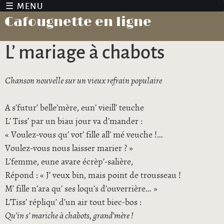
Jump to navigation
Cafougnette en ligne
L’ mariage à chabots
Chanson nouvelle sur un vieux refrain populaire
A s’futur’ belle’mère, eun’ vieill’ teuche
L’ Tiss’ par un biau jour va d’mander :
« Voulez-vous qu’ vot’ fille all’ mé veuche !…
Voulez-vous nous laisser marier ? »
L’femme, eune avare écrèp’-salière,
Répond : « J’ veux bin, mais point de trousseau !
M’ fille n’ara qu’ ses loqu’s d’ouverrière… »
L’Tiss’ répliqu’ d’un air tout biec-bos :
Qu’in s’ mariche à chabots, grand’mère !