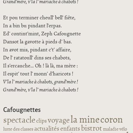
Grand’mère, v’la l’ mariache à chabots !
Et pou terminer cheull’ bell’ fiête,
In a bin bu pindant l’erpas.
Ed’ contint’mint, Zeph Cafougnette
Dansot la gavotte à pieds d’ bas.
In avot mis, pindant c’t’ affaire,
De l’ ratatoull’ dins ses chabots,
Il s’ercauche… Oh ! là là, ma mère :
Il espit’ tout l’ monn’ d’haricots !
V’la l’ mariache à chabots, grand’mère !
Grand’mère, v’la l’ mariache à chabots !
Cafougnettes
la mine
coron
spectacle
voyage
clips
bistrot
actualités
enfants
lutte des classes
maladie
vélo